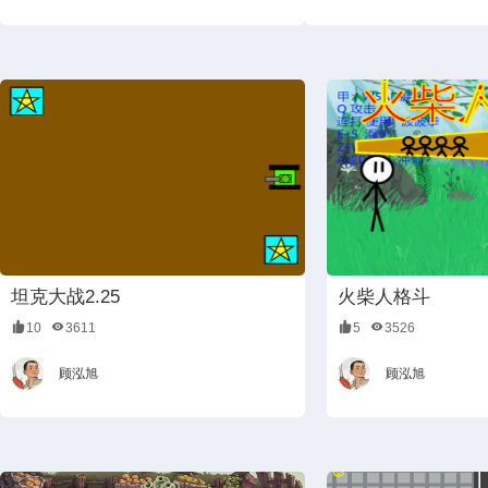
坦克大战2.25
火柴人格斗
10
3611
5
3526
顾泓旭
顾泓旭