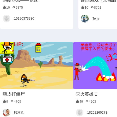
跑酷游戏——竞速
跑酷游戏（加强版）3
10
9375
10
8761
15190373930
Terry
嗨皮打僵尸
灭火英雄 1
9
4705
49
4203
顾泓旭
18262260273