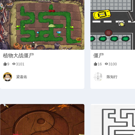
植物大战僵尸
僵尸
9
3101
16
3100
梁嘉佑
陈知行